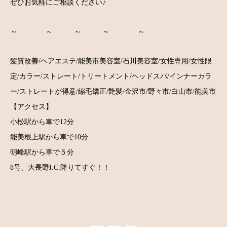
ぜひお気軽にご相談ください♪
～ ～ ～ ～ ～
髪質改善/ヘアエステ/能美市美容室/石川美容室/女性専用/女性限
定/カラー/ストレート/トリートメント/ヘッドスパ/インナーカラ
ー/ストレートが得意/縮毛矯正/艶髪/金沢市/野々市/白山市/能美市
【アクセス】
小松駅から車で12分
能美根上駅から車で10分
明峰駅から車で５分
8号、大長野I.C.降りてすぐ！！