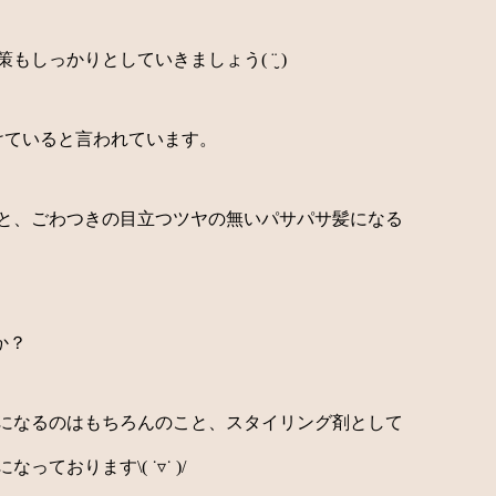
しっかりとしていきましょう( ¨̮ )
けていると言われています。
と、ごわつきの目立つツヤの無いパサパサ髪になる
か？
になるのはもちろんのこと、スタイリング剤として
おります\( ˙▿˙ )/