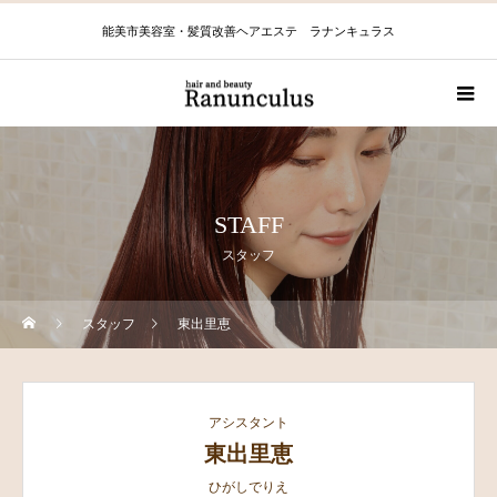
能美市美容室・髪質改善ヘアエステ ラナンキュラス
STAFF
スタッフ
スタッフ
東出里恵
アシスタント
東出里恵
ひがしでりえ